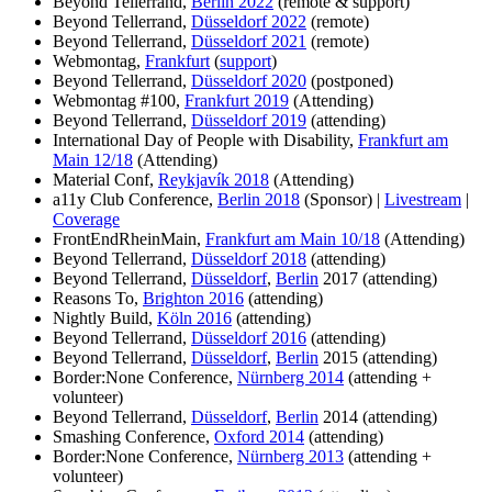
Beyond Tellerrand,
Berlin 2022
(remote & support)
Beyond Tellerrand,
Düsseldorf 2022
(remote)
Beyond Tellerrand,
Düsseldorf 2021
(remote)
Webmontag,
Frankfurt
(
support
)
Beyond Tellerrand,
Düsseldorf 2020
(postponed)
Webmontag #100,
Frankfurt 2019
(Attending)
Beyond Tellerrand,
Düsseldorf 2019
(attending)
International Day of People with Disability,
Frankfurt am
Main 12/18
(Attending)
Material Conf,
Reykjavík 2018
(Attending)
a11y Club Conference,
Berlin 2018
(Sponsor) |
Livestream
|
Coverage
FrontEndRheinMain,
Frankfurt am Main 10/18
(Attending)
Beyond Tellerrand,
Düsseldorf 2018
(attending)
Beyond Tellerrand,
Düsseldorf
,
Berlin
2017 (attending)
Reasons To,
Brighton 2016
(attending)
Nightly Build,
Köln 2016
(attending)
Beyond Tellerrand,
Düsseldorf 2016
(attending)
Beyond Tellerrand,
Düsseldorf
,
Berlin
2015 (attending)
Border:None Conference,
Nürnberg 2014
(attending +
volunteer)
Beyond Tellerrand,
Düsseldorf
,
Berlin
2014 (attending)
Smashing Conference,
Oxford 2014
(attending)
Border:None Conference,
Nürnberg 2013
(attending +
volunteer)